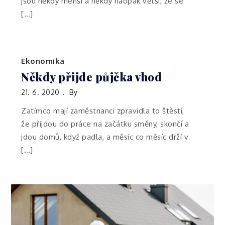
jsou někdy menší a někdy naopak větší, že se
[…]
Ekonomika
Někdy přijde půjčka vhod
21. 6. 2020
By
Zatímco mají zaměstnanci zpravidla to štěstí,
že přijdou do práce na začátku směny, skončí a
jdou domů, když padla, a měsíc co měsíc drží v
[…]