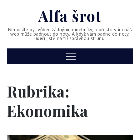
Skip
Alfa šrot
to
content
Nemusíte být vůbec žádnými hudebníky, a přesto vám náš
web může padnout do noty. A když vám padne do noty,
udeří jistě na tu správnou strunu.
Menu
Rubrika:
Ekonomika