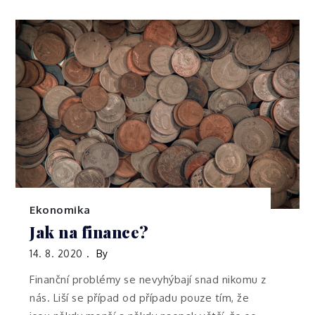
Ekonomika
Jak na finance?
14. 8. 2020
By
Finanční problémy se nevyhýbají snad nikomu z
nás. Liší se případ od případu pouze tím, že