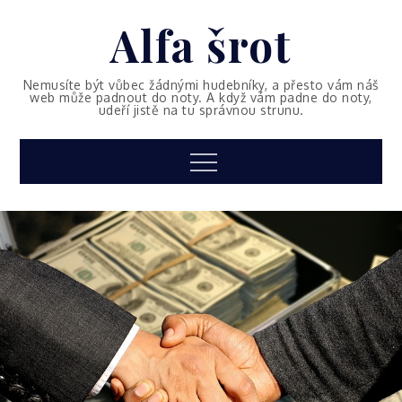
Skip
Alfa šrot
to
content
Nemusíte být vůbec žádnými hudebníky, a přesto vám náš
web může padnout do noty. A když vám padne do noty,
udeří jistě na tu správnou strunu.
Menu