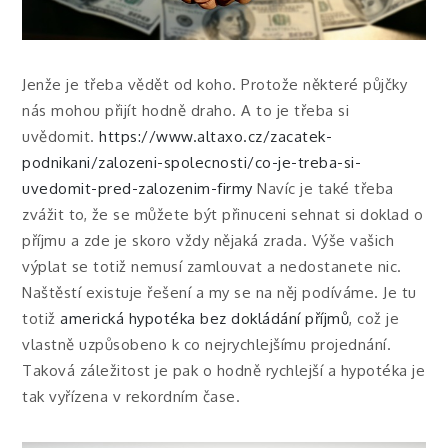
Jenže je třeba vědět od koho. Protože některé půjčky
nás mohou přijít hodně draho. A to je třeba si
uvědomit.
https://www.altaxo.cz/zacatek-
podnikani/zalozeni-spolecnosti/co-je-treba-si-
uvedomit-pred-zalozenim-firmy
Navíc je také třeba
zvážit to, že se můžete být přinuceni sehnat si doklad o
příjmu a zde je skoro vždy nějaká zrada. Výše vašich
výplat se totiž nemusí zamlouvat a nedostanete nic.
Naštěstí existuje řešení a my se na něj podíváme. Je tu
totiž
americká hypotéka bez dokládání příjmů
, což je
vlastně uzpůsobeno k co nejrychlejšímu projednání.
Taková záležitost je pak o hodně rychlejší a hypotéka je
tak vyřízena v rekordním čase.