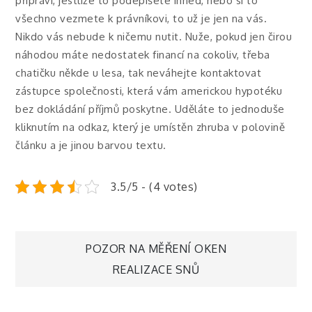
připraví, jestliže to podepíšete ihned, nebo si to
všechno vezmete k právníkovi, to už je jen na vás.
Nikdo vás nebude k ničemu nutit. Nuže, pokud jen čirou
náhodou máte nedostatek financí na cokoliv, třeba
chatičku někde u lesa, tak neváhejte kontaktovat
zástupce společnosti, která vám americkou hypotéku
bez dokládání příjmů poskytne. Uděláte to jednoduše
kliknutím na odkaz, který je umístěn zhruba v polovině
článku a je jinou barvou textu.
3.5/5 - (4 votes)
Navigace
POZOR NA MĚŘENÍ OKEN
REALIZACE SNŮ
pro