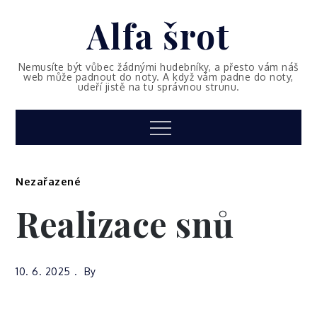
Skip
Alfa šrot
to
content
Nemusíte být vůbec žádnými hudebníky, a přesto vám náš
web může padnout do noty. A když vám padne do noty,
udeří jistě na tu správnou strunu.
Menu
Nezařazené
Realizace snů
10. 6. 2025
By