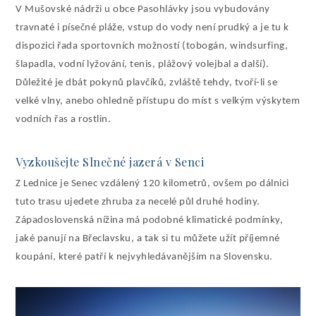
V Mušovské nádrži u obce Pasohlávky jsou vybudovány
travnaté i písečné pláže, vstup do vody není prudký a je tu k
dispozici řada sportovních možností (tobogán, windsurfing,
šlapadla, vodní lyžování, tenis, plážový volejbal a další).
Důležité je dbát pokynů plavčíků, zvláště tehdy, tvoří-li se
velké vlny, anebo ohledně přístupu do míst s velkým výskytem
vodních řas a rostlin.
Vyzkoušejte Slnečné jazerá v Senci
Z Lednice je Senec vzdálený 120 kilometrů, ovšem po dálnici
tuto trasu ujedete zhruba za necelé půl druhé hodiny.
Západoslovenská nížina má podobné klimatické podmínky,
jaké panují na Břeclavsku, a tak si tu můžete užít příjemné
koupání, které patří k nejvyhledávanějším na Slovensku.