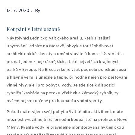
12. 7. 2020
By
Koupání v letní sezoně
Návštěvníci Lednicko-valtického areálu, kteří si zajistí
ubytování Lednice na Moravě
, obvykle touží obdivovat
architektonické skvosty a umění stavitelů konce 19. století a
poznat jeden z nejkrásnějších a také největších krajinných
parků v Evropě. Na Břeclavsku je však podnebí poněkud sušší
a hlavně velmi slunečné a teplé, příhodné nejen pro pěstování
vinné révy, ale i pro pobyt u vody. Je zde sice k dispozici
rybniční kaskáda na potoku Včelínek a Zámecký rybník, ty
ovšem nejsou určené pro koupání a vodní sporty.
Pokud máte zájem svůj pobyt oživit těmito aktivitami, máte
možnost využít nejbližší přírodní koupaliště na přehradě Nové
Mlýny. Kvalita vody je pravidelně monitorována hygienickou