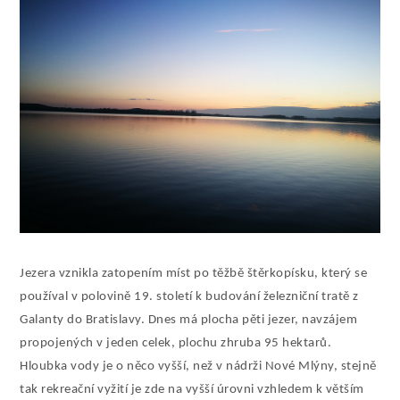
Jezera vznikla zatopením míst po těžbě štěrkopísku, který se
používal v polovině 19. století k budování železniční tratě z
Galanty do Bratislavy. Dnes má plocha pěti jezer, navzájem
propojených v jeden celek, plochu zhruba 95 hektarů.
Hloubka vody je o něco vyšší, než v nádrži Nové Mlýny, stejně
tak rekreační vyžití je zde na vyšší úrovni vzhledem k větším