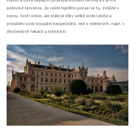
stanicí a bývá nejlepší zpravidla koncem června a v první
polovině července. Za velmi teplého počasí se tu, zvláště v
srpnu, tvoří sinice, ale stále je díky velké vodní ploše a
proudění vody koupání bezpečnější, než v některých, např. v
jihočeských řekách a rybnících.