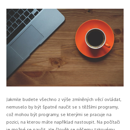
Jakmile budete všechno z výše zmíněných věcí ovládat,
nemuselo by být špatné naučit se s těžšími programy,
což mohou být programy, se kterými se pracuje na
pozici, na kterou máte například nastoupit. Na počítači
je možné se naučit, ale člověk se něčemu takovému