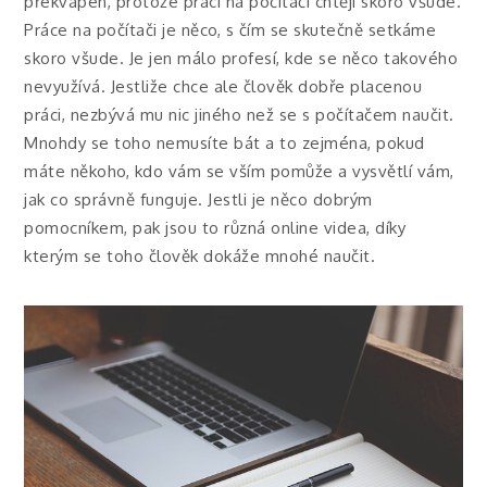
překvapen, protože práci na počítači chtějí skoro všude.
Práce na počítači je něco, s čím se skutečně setkáme
skoro všude. Je jen málo profesí, kde se něco takového
nevyužívá. Jestliže chce ale člověk dobře placenou
práci, nezbývá mu nic jiného než se s počítačem naučit.
Mnohdy se toho nemusíte bát a to zejména, pokud
máte někoho, kdo vám se vším pomůže a vysvětlí vám,
jak co správně funguje. Jestli je něco dobrým
pomocníkem, pak jsou to různá online videa, díky
kterým se toho člověk dokáže mnohé naučit.