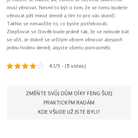
musí věnovat. Nesmí to být o tom, že se tomu budete
věnovat pět minut denně a tím to pro vás skončí.
Takhle se nenaučíte to, co byste potřebovali.
Zlepšovat se člověk bude jedině tak, že se nebude bát
se učit. Je dobré se určitým věcem věnovat alespoň
jednu hodinu denně, abyste všemu porozuměli.
4.1/5 - (11 votes)
Navigace
ZMĚŇTE SVŮJ DŮM DÍKY FENG ŠUEJ
PRAKTICKÝM RADÁM
pro
KDE VŠUDE UŽ JSTE BYLI?
příspěvek