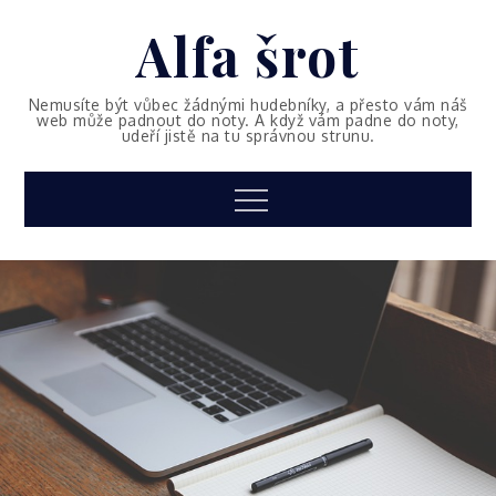
Skip
Alfa šrot
to
content
Nemusíte být vůbec žádnými hudebníky, a přesto vám náš
web může padnout do noty. A když vám padne do noty,
udeří jistě na tu správnou strunu.
Menu