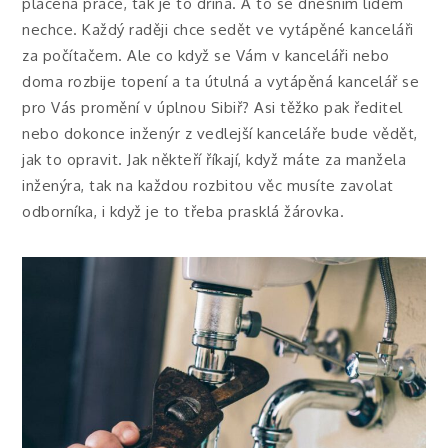
placená práce, tak je to dřina. A to se dnešním lidem
nechce. Každý raději chce sedět ve vytápěné kanceláři
za počítačem. Ale co když se Vám v kanceláři nebo
doma rozbije topení a ta útulná a vytápěná kancelář se
pro Vás promění v úplnou Sibiř? Asi těžko pak ředitel
nebo dokonce inženýr z vedlejší kanceláře bude vědět,
jak to opravit. Jak někteří říkají, když máte za manžela
inženýra, tak na každou rozbitou věc musíte zavolat
odborníka, i když je to třeba prasklá žárovka.