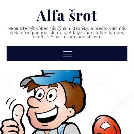
Skip
Alfa šrot
to
content
Nemusíte být vůbec žádnými hudebníky, a přesto vám náš
web může padnout do noty. A když vám padne do noty,
udeří jistě na tu správnou strunu.
Menu