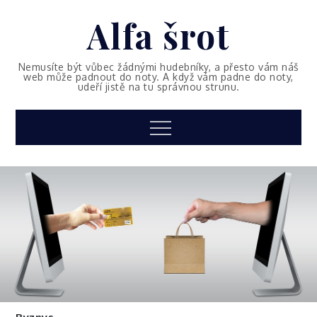
Skip
Alfa šrot
to
content
Nemusíte být vůbec žádnými hudebníky, a přesto vám náš
web může padnout do noty. A když vám padne do noty,
udeří jistě na tu správnou strunu.
Menu