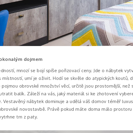
dokonalým dojmem
ností, mnozí se bojí spíše pořizovací ceny. Jde o nábytek vyt
 místností, umí je oživit. Hodí se skvěle do atypických koutů, 
 pojmou obrovské množství věcí, určitě jsou prostornější, než 
ratit balík. Záleží na vás, jaký materiál si ke zhotovení vyber
y. Vestavěný nábytek dominuje a udělá váš domov téměř luxusn
 obrovské novostavbě. Právě pokud máte doma málo prostoru 
ytrhne trn z paty.