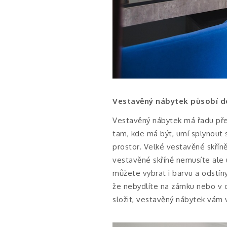
Vestavěný nábytek působí 
Vestavěný nábytek má řadu před
tam, kde má být, umí splynout s
prostor. Velké vestavěné skříně
vestavěné skříně nemusíte ale ut
můžete vybrat i barvu a odstín
že nebydlíte na zámku nebo v
složit, vestavěný nábytek vám v