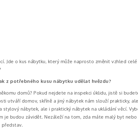
ěcí. Jde o kus nábytku, který může naprosto změnit vzhled celé 
?
Jak z potřebného kusu nábytku udělat hvězdu?
 někomu domů? Pokud nejdete na inspekci úklidu, jistě si bude
 utváří domov, skříně a jiný nábytek nám slouží prakticky, ale 
stylový nábytek, ale i praktický nábytek na ukládání věcí. Vyb
vám je budou závidět. Nezáleží na tom, zda máte malý byt neb
 představ.