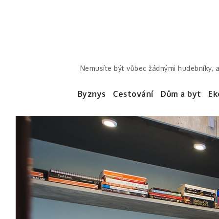
Skip
to
content
Nemusíte být vůbec žádnými hudebníky, a
Byznys
Cestování
Dům a byt
Ek