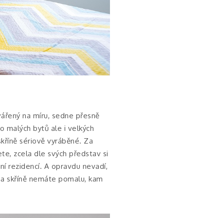
vářený na míru, sedne přesně
do malých bytů ale i velkých
skříně sériově vyráběné. Za
ete, zcela dle svých představ si
í rezidencí. A opravdu nevadí,
a skříně nemáte pomalu, kam