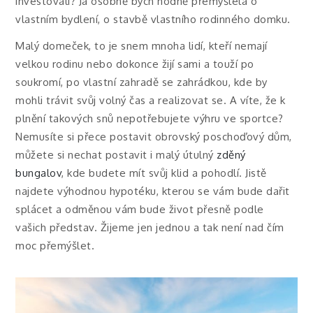
investovali? Já osobně bych hodně přemýšlela o
vlastním bydlení, o stavbě vlastního rodinného domku.
Malý domeček, to je snem mnoha lidí, kteří nemají
velkou rodinu nebo dokonce žijí sami a touží po
soukromí, po vlastní zahradě se zahrádkou, kde by
mohli trávit svůj volný čas a realizovat se. A víte, že k
plnění takových snů nepotřebujete výhru ve sportce?
Nemusíte si přece postavit obrovský poschoďový dům,
můžete si nechat postavit i malý útulný
zděný
bungalov
, kde budete mít svůj klid a pohodlí. Jistě
najdete výhodnou hypotéku, kterou se vám bude dařit
splácet a odměnou vám bude život přesně podle
vašich představ. Žijeme jen jednou a tak není nad čím
moc přemýšlet.