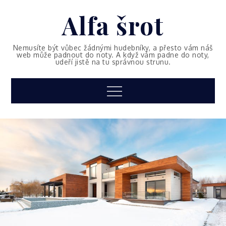
Skip
Alfa šrot
to
content
Nemusíte být vůbec žádnými hudebníky, a přesto vám náš
web může padnout do noty. A když vám padne do noty,
udeří jistě na tu správnou strunu.
Menu