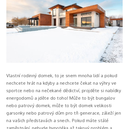
Vlastní rodinný domek, to je snem mnoha lidí a pokud
nechcete hrát na kdyby a nechcete čekat na výhry ve
sportce nebo na nečekané dědictví, projděte si nabídky
energodomů a jděte do toho! Může to být bungalov
nebo patrový domek, může to být domek velikosti
garsonky nebo patrový dům pro tři generace, záleží jen
na vašich představách a snech. Pokud máte stálé
zaměstnání, nebude hypotéka až takový problém a