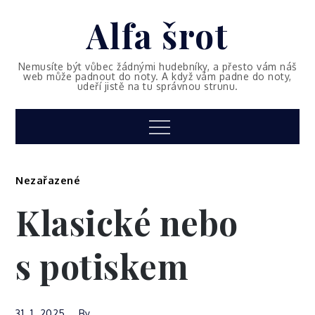
Skip
Alfa šrot
to
content
Nemusíte být vůbec žádnými hudebníky, a přesto vám náš
web může padnout do noty. A když vám padne do noty,
udeří jistě na tu správnou strunu.
Menu
Nezařazené
Klasické nebo
s potiskem
31. 1. 2025
By