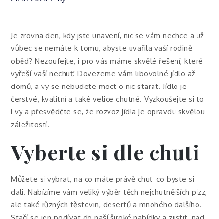
Je zrovna den, kdy jste unavení, nic se vám nechce a už
vůbec se nemáte k tomu, abyste uvařila vaší rodině
oběd? Nezoufejte, i pro vás máme skvělé řešení, které
vyřeší vaší nechuť. Dovezeme vám libovolné jídlo až
domů, a vy se nebudete moct o nic starat. Jídlo je
čerstvé, kvalitní a také velice chutné. Vyzkoušejte si to
i vy a přesvědčte se, že
rozvoz jídla
je opravdu skvělou
záležitostí.
Vyberte si dle chuti
Můžete si vybrat, na co máte právě chuť, co byste si
dali. Nabízíme vám veliký výběr těch nejchutnějších pizz,
ale také různých těstovin, desertů a mnohého dalšího.
Stačí se jen podívat do naší široké nabídky a zjistit, nad