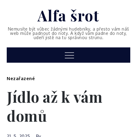
Skip
Alfa šrot
to
content
Nemusíte být vůbec žádnými hudebníky, a přesto vám náš
web může padnout do noty. A když vám padne do noty,
udeří jistě na tu správnou strunu.
Menu
Nezařazené
Jídlo až k vám
domů
21. 5. 2025
By